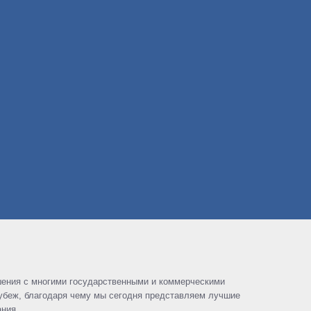
шения с многими государственными и коммерческими
 рубеж, благодаря чему мы сегодня представляем лучшие
ния.