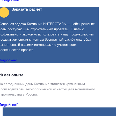
Подробнее
Заказать расчет
Основная задача Компании ИНТЕРСТАЛЬ — найти решение
всем поступающим строительным проектам. С целью
эффективно и экономно использовать нашу продукцию, мы
предлагаем своим клиентам бесплатный расчёт опалубки,
выполненный нашими инженерами с учетом всех
особенностей проекта.
Подробнее
20 лет опыта
На сегодняшний день Компания является крупнейшим
производителем технологической оснастки для монолитного
строительства в России.
Подробнее